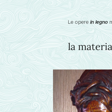
in legno
Le opere
m
la materi